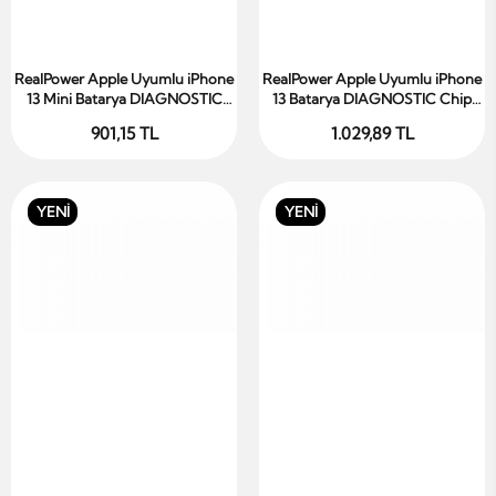
RealPower Apple Uyumlu iPhone
RealPower Apple Uyumlu iPhone
Sepete Ekle
Sepete Ekle
13 Mini Batarya DIAGNOSTIC
13 Batarya DIAGNOSTIC Chip
Chip 2600mAh Yüksek Kapasiteli
3600mAh Yüksek Kapasiteli
901,15 TL
1.029,89 TL
Güçlendirilmiş Pil
Güçlendirilmiş Pil
YENİ
YENİ