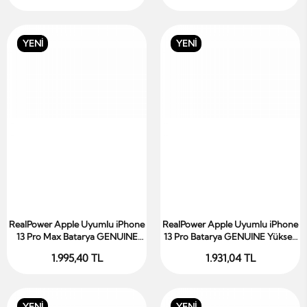
YENİ
YENİ
RealPower Apple Uyumlu iPhone
RealPower Apple Uyumlu iPhone
Sepete Ekle
Sepete Ekle
13 Pro Max Batarya GENUINE
13 Pro Batarya GENUINE Yüksek
Yüksek Kapasiteli Güçlendirilmiş
Kapasiteli Güçlendirilmiş Pil
1.995,40 TL
1.931,04 TL
Pil
YENİ
YENİ