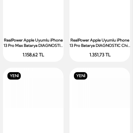
RealPower Apple Uyumlu iPhone
RealPower Apple Uyumlu iPhone
Sepete Ekle
Sepete Ekle
13 Pro Max Batarya DIAGNOSTIC
13 Pro Batarya DIAGNOSTIC Chip
Chip 4850mAh Yüksek Kapasiteli
Yüksek Kapasiteli Güçlendirilmiş
1.158,62 TL
1.351,73 TL
Güçlendirilmiş Pil
Pil
YENİ
YENİ