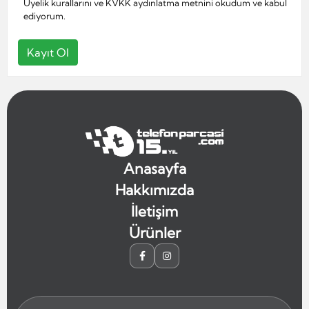
Üyelik kurallarını
ve
KVKK aydınlatma metnini
okudum ve kabul
ediyorum.
Kayıt Ol
Anasayfa
Hakkımızda
İletişim
Ürünler