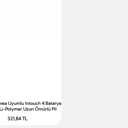
vea Uyumlu Intouch 4 Batarya
Sepete Ekle
i-Polymer Uzun Ömürlü Pil
321,84 TL