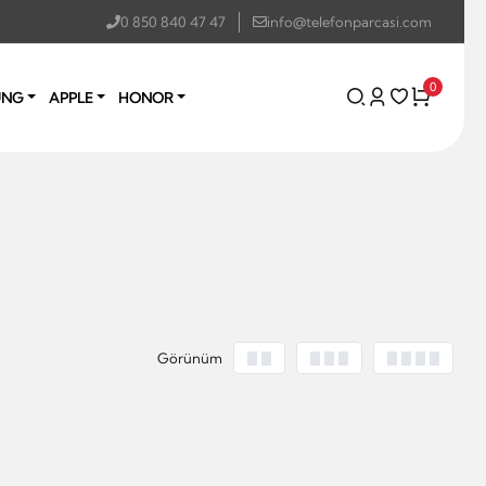
0 850 840 47 47
info@telefonparcasi.com
0
UNG
APPLE
HONOR
Görünüm