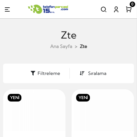
0
Zte
Ana Sayfa
Zte
Filtreleme
Sıralama
YENİ
YENİ