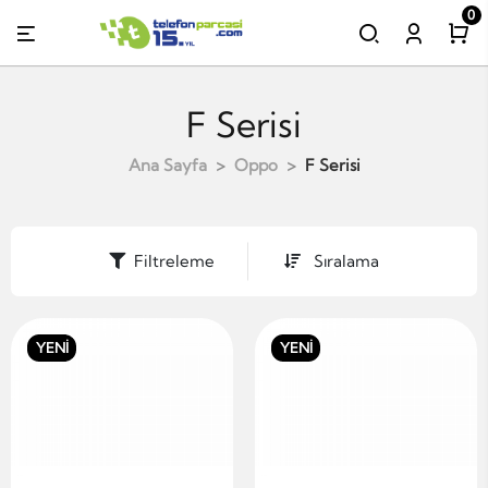
0
F Serisi
Ana Sayfa
Oppo
F Serisi
Filtreleme
Sıralama
YENİ
YENİ