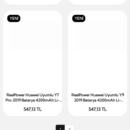
YENİ
YENİ
RealPower Huawei Uyumlu Y7
RealPower Huawei Uyumlu Y9
Sepete Ekle
Sepete Ekle
Pro 2019 Batarya 4200mAh Li-
2019 Batarya 4200mAh Li-
Polymer Uzun Ömürlü Pil
Polymer Uzun Ömürlü Pil
547,13 TL
547,13 TL
1
2