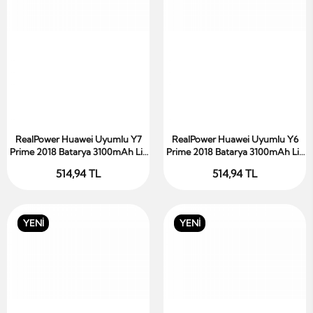
RealPower Huawei Uyumlu Y7
RealPower Huawei Uyumlu Y6
Sepete Ekle
Sepete Ekle
Prime 2018 Batarya 3100mAh Li-
Prime 2018 Batarya 3100mAh Li-
Polymer Uzun Ömürlü Pil
Polymer Uzun Ömürlü Pil
514,94 TL
514,94 TL
YENİ
YENİ