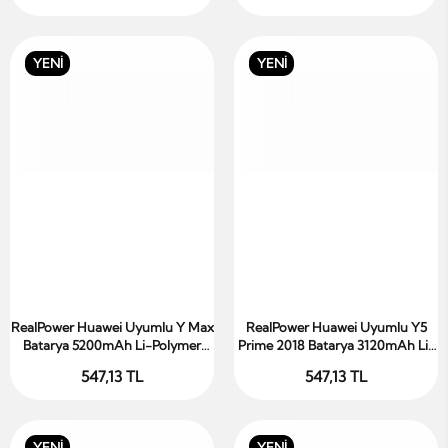
YENİ
YENİ
RealPower Huawei Uyumlu Y Max
RealPower Huawei Uyumlu Y5
Sepete Ekle
Sepete Ekle
Batarya 5200mAh Li-Polymer
Prime 2018 Batarya 3120mAh Li-
Uzun Ömürlü Pil
Polymer Uzun Ömürlü Pil
547,13 TL
547,13 TL
YENİ
YENİ