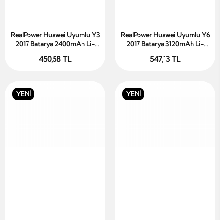
RealPower Huawei Uyumlu Y3
RealPower Huawei Uyumlu Y6
Sepete Ekle
Sepete Ekle
2017 Batarya 2400mAh Li-
2017 Batarya 3120mAh Li-
Polymer Uzun Ömürlü Pil
Polymer Uzun Ömürlü Pil
450,58 TL
547,13 TL
YENİ
YENİ