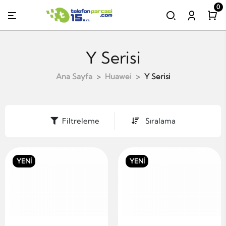
0
Y Serisi
Ana Sayfa
Huawei
Y Serisi
Filtreleme
Sıralama
YENİ
YENİ