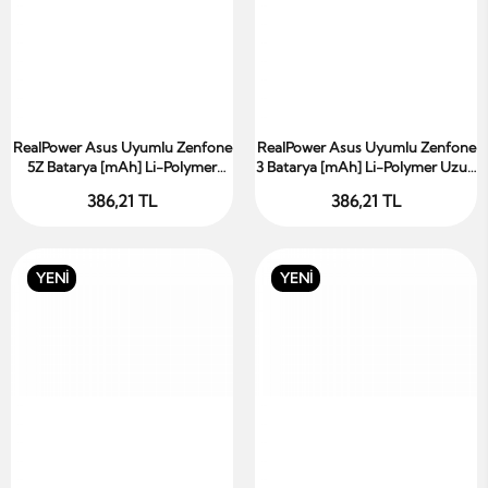
RealPower Asus Uyumlu Zenfone
RealPower Asus Uyumlu Zenfone
Sepete Ekle
Sepete Ekle
5Z Batarya [mAh] Li-Polymer
3 Batarya [mAh] Li-Polymer Uzun
Uzun Ömürlü Pil
Ömürlü Pil
386,21 TL
386,21 TL
YENİ
YENİ