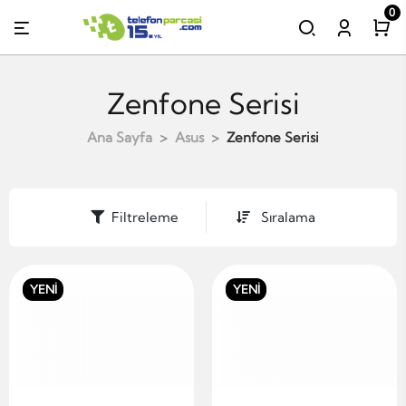
0
Zenfone Serisi
Ana Sayfa
Asus
Zenfone Serisi
Filtreleme
Sıralama
YENİ
YENİ