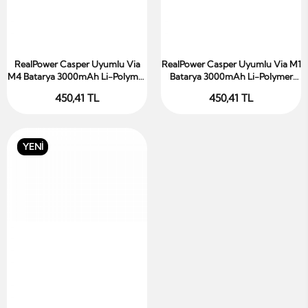
RealPower Casper Uyumlu Via
RealPower Casper Uyumlu Via M1
Sepete Ekle
Sepete Ekle
M4 Batarya 3000mAh Li-Polymer
Batarya 3000mAh Li-Polymer
Uzun Ömürlü Pil
Uzun Ömürlü Pil
450,41 TL
450,41 TL
YENİ