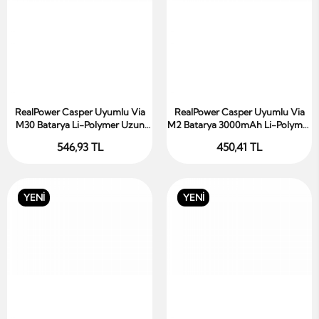
RealPower Casper Uyumlu Via
RealPower Casper Uyumlu Via
Sepete Ekle
Sepete Ekle
M30 Batarya Li-Polymer Uzun
M2 Batarya 3000mAh Li-Polymer
Ömürlü Pil
Uzun Ömürlü Pil
546,93 TL
450,41 TL
YENİ
YENİ