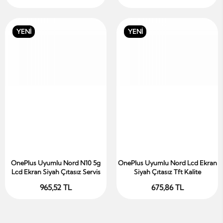
YENİ
YENİ
OnePlus Uyumlu Nord N10 5g
OnePlus Uyumlu Nord Lcd Ekran
Sepete Ekle
Sepete Ekle
Lcd Ekran Siyah Çıtasız Servis
Siyah Çıtasız Tft Kalite
965,52 TL
675,86 TL