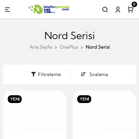
0
Nord Serisi
Ana Sayfa
OnePlus
Nord Serisi
Filtreleme
Sıralama
YENİ
YENİ