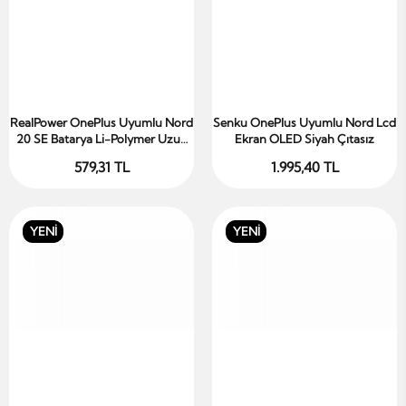
RealPower OnePlus Uyumlu Nord
Senku OnePlus Uyumlu Nord Lcd
Sepete Ekle
Sepete Ekle
20 SE Batarya Li-Polymer Uzun
Ekran OLED Siyah Çıtasız
Ömürlü Pil
579,31 TL
1.995,40 TL
YENİ
YENİ