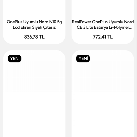
OnePlus Uyumlu Nord N10 5g
RealPower OnePlus Uyumlu Nord
Sepete Ekle
Sepete Ekle
Lcd Ekran Siyah Çıtasız
CE 3 Lite Batarya Li-Polymer
Uzun Ömürlü Pil
836,78 TL
772,41 TL
YENİ
YENİ