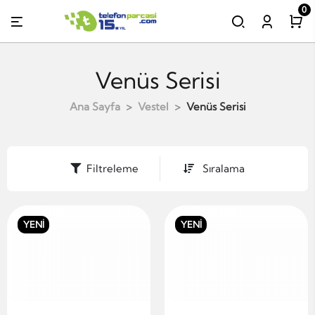
0
Venüs Serisi
Ana Sayfa
Vestel
Venüs Serisi
Filtreleme
Sıralama
YENİ
YENİ