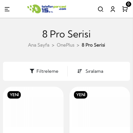
0
8 Pro Serisi
Ana Sayfa
OnePlus
8 Pro Serisi
Filtreleme
Sıralama
YENİ
YENİ