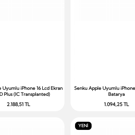
 Uyumlu iPhone 16 Lcd Ekran
Senku Apple Uyumlu iPhone
Sepete Ekle
Sepete Ekle
D Plus (IC Transplanted)
Batarya
2.188,51 TL
1.094,25 TL
YENİ