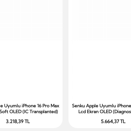
e Uyumlu iPhone 16 Pro Max
Senku Apple Uyumlu iPhone
Sepete Ekle
Sepete Ekle
Soft OLED (IC Transplanted)
Lcd Ekran OLED (Diagnost
3.218,39 TL
5.664,37 TL