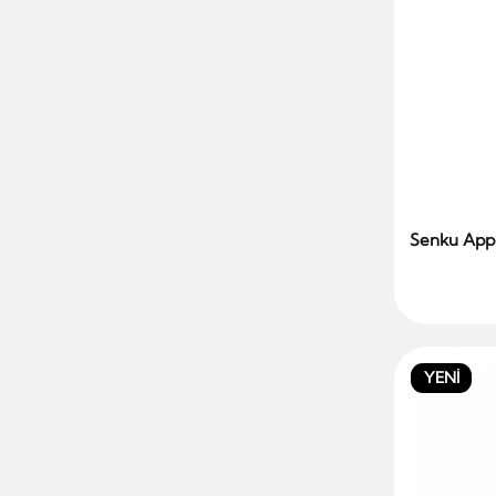
Senku Appl
YENİ