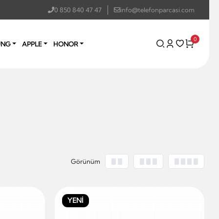
0 850 840 47 47
info@telefonparcasi.com
0
UNG
APPLE
HONOR
Görünüm
YENİ