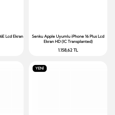
6E Lcd Ekran
Senku Apple Uyumlu iPhone 16 Plus Lcd
Sepete Ekle
Ekran HD (IC Transplanted)
1.158,62 TL
YENİ