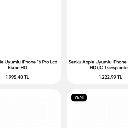
e Uyumlu iPhone 16 Pro Lcd
Senku Apple Uyumlu iPhone 
Sepete Ekle
Sepete Ekle
Ekran HD
HD (IC Transplante
1.995,40 TL
1.222,99 TL
YENİ