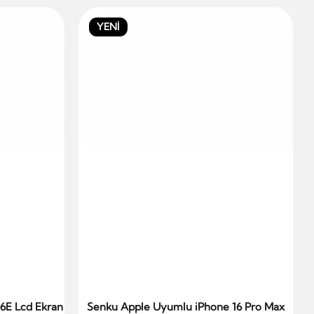
YENİ
6E Lcd Ekran
Senku Apple Uyumlu iPhone 16 Pro Max
Sepete Ekle