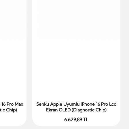
 16 Pro Max
Senku Apple Uyumlu iPhone 16 Pro Lcd
Sepete Ekle
ic Chip)
Ekran OLED (Diagnostic Chip)
6.629,89 TL