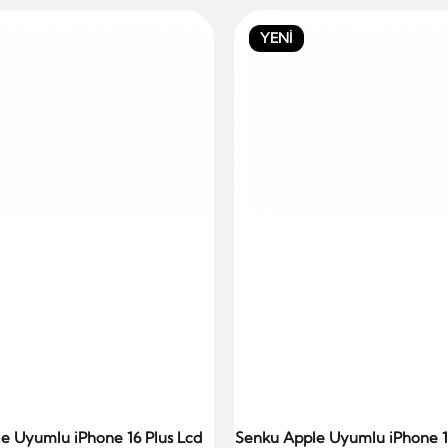
YENİ
e Uyumlu iPhone 16 Plus Lcd
Senku Apple Uyumlu iPhone 1
Sepete Ekle
Sepete Ekle