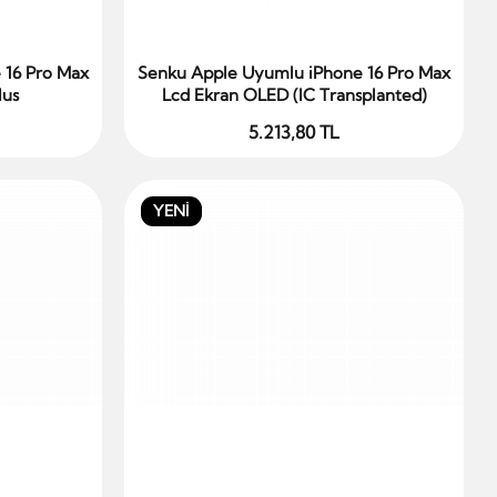
 16 Pro Max
Senku Apple Uyumlu iPhone 16 Pro Max
Sepete Ekle
lus
Lcd Ekran OLED (IC Transplanted)
5.213,80 TL
YENİ