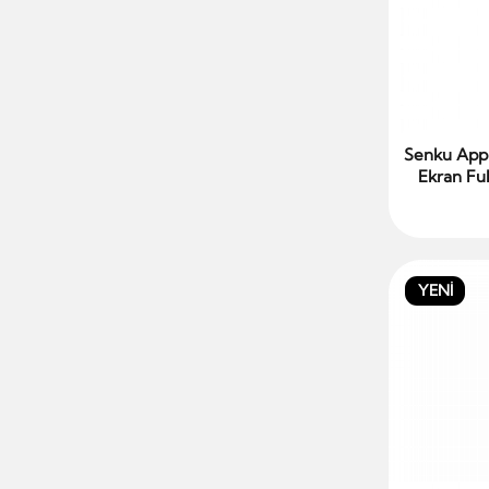
Senku Appl
Ekran Ful
YENİ