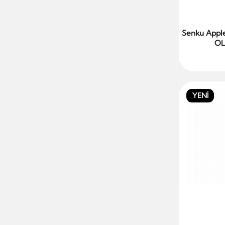
Senku Apple
OL
YENİ