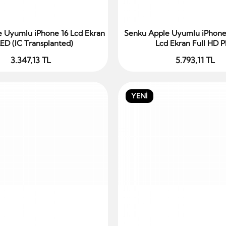
 Uyumlu iPhone 16 Lcd Ekran
Senku Apple Uyumlu iPhone
Sepete Ekle
Sepete Ekle
ED (IC Transplanted)
Lcd Ekran Full HD P
3.347,13 TL
5.793,11 TL
YENİ