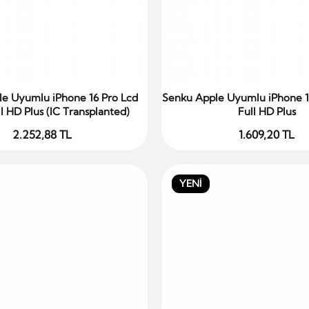
e Uyumlu iPhone 16 Pro Lcd
Senku Apple Uyumlu iPhone 1
Sepete Ekle
Sepete Ekle
l HD Plus (IC Transplanted)
Full HD Plus
2.252,88 TL
1.609,20 TL
YENİ