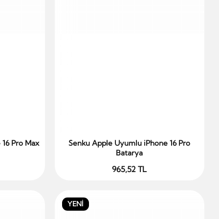
 16 Pro Max
Senku Apple Uyumlu iPhone 16 Pro
Sepete Ekle
Batarya
965,52 TL
YENİ