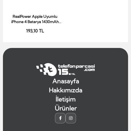
RealPower Apple Uyumlu
Sepete Ekle
iPhone 4 Batarya 1430mAh
Yüksek Kapasiteli
193,10 TL
Güçlendirilmiş Pil
Anasayfa
Hakkımızda
İletişim
Ürünler