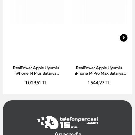
RealPower Apple Uyumlu
RealPower Apple Uyumlu
Sepete Ekle
Sepete Ekle
iPhone 14 Plus Batarya
iPhone 14 Pro Max Batarya
DIAGNOSTIC Chip 4850mAh
DIAGNOSTIC Chip Yüksek
1.029,51 TL
1.544,27 TL
Yüksek Kapasiteli
Kapasiteli Güçlendirilmiş Pil
Güçlendirilmiş Pil
Anasayfa