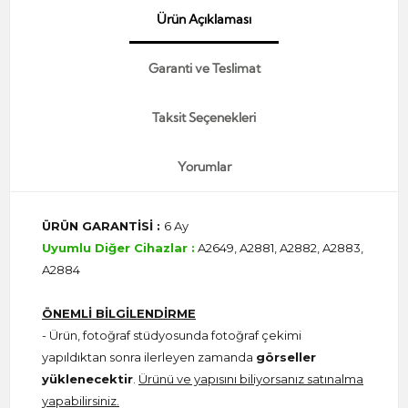
Ürün Açıklaması
Garanti ve Teslimat
Taksit Seçenekleri
Yorumlar
ÜRÜN GARANTİSİ :
6 Ay
Uyumlu Diğer Cihazlar :
A2649, A2881, A2882, A2883,
A2884
ÖNEMLİ BİLGİLENDİRME
- Ürün, fotoğraf stüdyosunda fotoğraf çekimi
yapıldıktan sonra ilerleyen zamanda
görseller
yüklenecektir
.
Ürünü ve yapısını biliyorsanız satınalma
yapabilirsiniz.