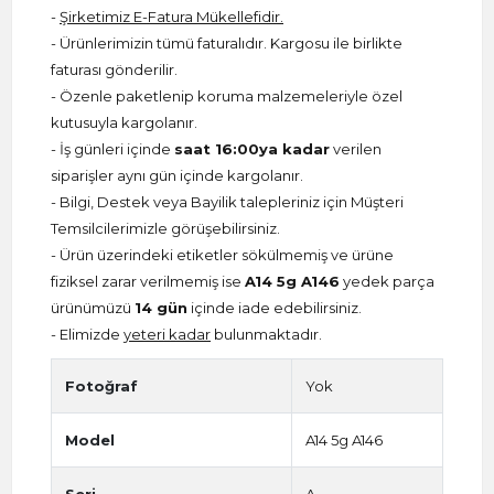
-
Şirketimiz E-Fatura Mükellefidir.
- Ürünlerimizin tümü faturalıdır. Kargosu ile birlikte
faturası gönderilir.
- Özenle paketlenip koruma malzemeleriyle özel
kutusuyla kargolanır.
- İş günleri içinde
saat 16:00ya kadar
verilen
siparişler aynı gün içinde kargolanır.
- Bilgi, Destek veya Bayilik talepleriniz için Müşteri
Temsilcilerimizle görüşebilirsiniz.
- Ürün üzerindeki etiketler sökülmemiş ve ürüne
fiziksel zarar verilmemiş ise
A14 5g A146
yedek parça
ürünümüzü
14 gün
içinde iade edebilirsiniz.
- Elimizde
yeteri kadar
bulunmaktadır.
Fotoğraf
Yok
Model
A14 5g A146
Seri
A