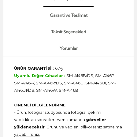
Garanti ve Teslimat
Taksit Seçenekleri
Yorumlar
ÜRÜN GARANTİSİ :
6 Ay
Uyumlu Diğer Cihazlar :
SM-A146B/DS, SM-A146P,
SM-A146P/, SM-A146P/DS, SM-A146U, SM-A146U1, SM-
A146U1/DS, SM-A146W, SM-A146B
ÖNEMLİ BİLGİLENDİRME
- Ürün, fotoğraf stüdyosunda fotoğraf çekimi
yapıldıktan sonra ilerleyen zamanda
görseller
yüklenecektir
.
Ürünü ve yapısını biliyorsanız satınalma
yapabilirsiniz.