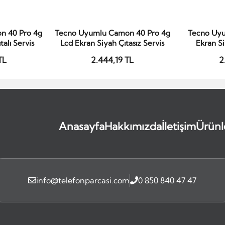
n 40 Pro 4g
Tecno Uyumlu Camon 40 Pro 4g
Tecno Uy
le
Sepete Ekle
S
alı Servis
Lcd Ekran Siyah Çıtasız Servis
Ekran Si
TL
2.444,19 TL
2
Anasayfa
Hakkımızda
İletişim
Ürünl
info@telefonparcasi.com
0 850 840 47 47