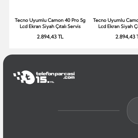
Tecno Uyumlu Camon 40 Pro 5g
Tecno Uyumlu Camo
Sepete Ekle
Sepete Ek
Lcd Ekran Siyah Çıtalı Servis
Lcd Ekran Siyah Çıt
2.894,43 TL
2.894,43 