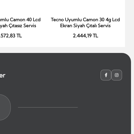
umlu Camon 40 Lcd
Tecno Uyumlu Camon 30 4g Lcd
Te
epete Ekle
Sepete Ekle
yah Çıtasız Servis
Ekran Siyah Çıtalı Servis
.572,83 TL
2.444,19 TL
er