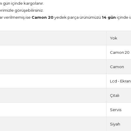
nı gün içinde kargolanır.
erimizle görüşebilirsiniz.
ar verilmemiş ise
Camon 20
yedek parça ürünümüzü
14 gün
içinde i
Yok
Camon 20
Camon
Lcd - Ekran
Çıtalı
Servis
Siyah