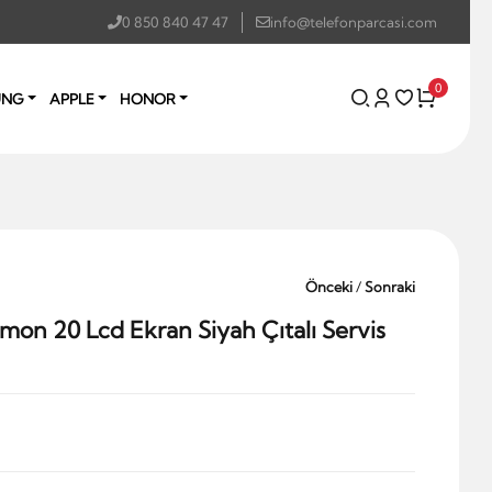
0 850 840 47 47
info@telefonparcasi.com
0
UNG
APPLE
HONOR
Önceki
/
Sonraki
on 20 Lcd Ekran Siyah Çıtalı Servis