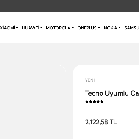
XİAOMİ
HUAWEİ
MOTOROLA
ONEPLUS
NOKİA
SAMS
YENİ
Tecno Uyumlu Cam
2.122,58 TL