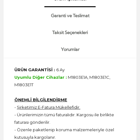
Garanti ve Teslimat
Taksit Seçenekleri
Yorumlar
ÜRÜN GARANTİSİ :
6 Ay
Uyumlu Diğer Cihazlar :
M1803E1A, M1803E1C,
M1803E1T
ÖNEMLİ BİLGİLENDİRME
-
Şirketimiz E-Fatura Mükellefidir.
- Ürünlerimizin tümü faturalıdır. Kargosu ile birlikte
faturası gönderilir.
- Özenle paketlenip koruma malzemeleriyle özel
kutusuyla kargolanır.