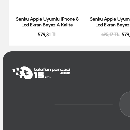
Senku Apple Uyumlu iPhone 8
Senku Apple Uyuml
Sepete Ekle
Sepete Ek
Lcd Ekran Beyaz A Kalite
Lcd Ekran Beyaz 
579,31 TL
695,17 TL
579