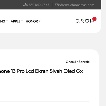
0 850 840 47 47
info@telefonparcasi.com
0
UNG
APPLE
HONOR
Önceki
/
Sonraki
one 13 Pro Lcd Ekran Siyah Oled Gx