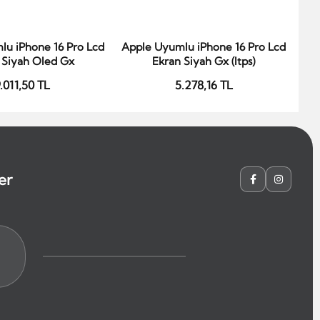
lu iPhone 16 Pro Lcd
Apple Uyumlu iPhone 16 Pro Lcd
App
epete Ekle
Sepete Ekle
 Siyah Oled Gx
Ekran Siyah Gx (ltps)
.011,50 TL
5.278,16 TL
er