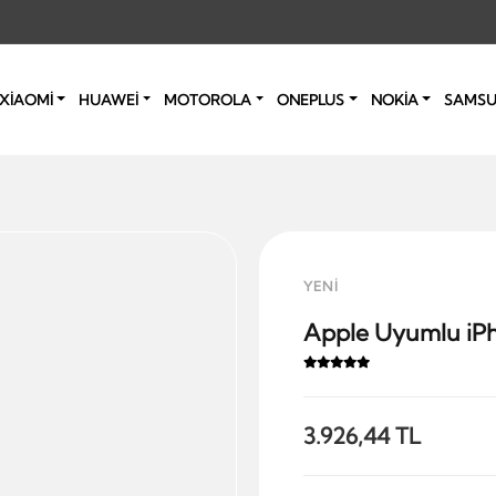
XİAOMİ
HUAWEİ
MOTOROLA
ONEPLUS
NOKİA
SAMS
YENİ
Apple Uyumlu iPh
3.926,44 TL