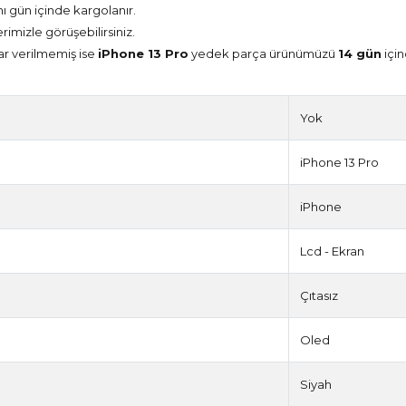
nı gün içinde kargolanır.
erimizle görüşebilirsiniz.
ar verilmemiş ise
iPhone 13 Pro
yedek parça ürünümüzü
14 gün
için
Yok
iPhone 13 Pro
iPhone
Lcd - Ekran
Çıtasız
Oled
Siyah