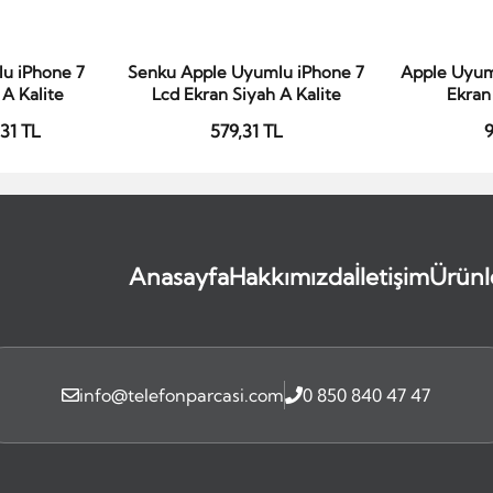
u iPhone 7
Senku Apple Uyumlu iPhone 7
Apple Uyum
le
Sepete Ekle
S
A Kalite
Lcd Ekran Siyah A Kalite
Ekran
,31 TL
579,31 TL
9
Anasayfa
Hakkımızda
İletişim
Ürünl
info@telefonparcasi.com
0 850 840 47 47