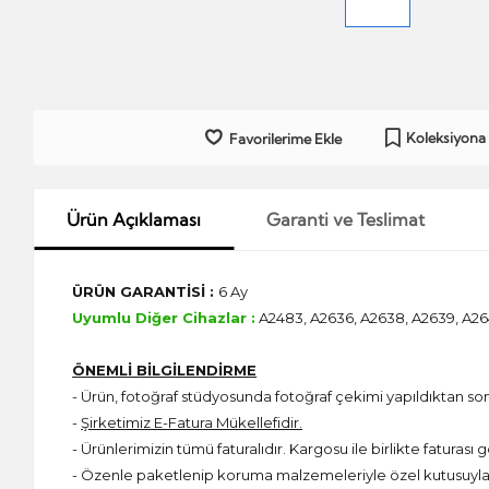
Koleksiyona
Favorilerime Ekle
Ürün Açıklaması
Garanti ve Teslimat
ÜRÜN GARANTİSİ :
6 Ay
Uyumlu Diğer Cihazlar :
A2483, A2636, A2638, A2639, A2
ÖNEMLİ BİLGİLENDİRME
- Ürün, fotoğraf stüdyosunda fotoğraf çekimi yapıldıktan s
-
Şirketimiz E-Fatura Mükellefidir.
- Ürünlerimizin tümü faturalıdır. Kargosu ile birlikte faturası g
- Özenle paketlenip koruma malzemeleriyle özel kutusuyla 