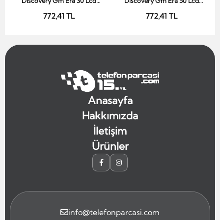
Discovery Gm Era 30 Lcd
Discovery Gm Era 50 Lcd
Ekran Siyah Çıtasız
Ekran Siyah Çıtasız
772,41 TL
772,41 TL
Anasayfa
Hakkımızda
İletişim
Ürünler
info@telefonparcasi.com