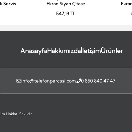
ı Servis
Ekran Siyah Çıtasız
Ekran
L
547,13 TL
Anasayfa
Hakkımızda
İletişim
Ürünler
info@telefonparcasi.com
0 850 840 47 47
üm Hakları Saklıdır