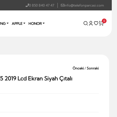
0 850 840 47 47
info@telefonparcasi.com
0
UNG
APPLE
HONOR
Önceki
/
Sonraki
 2019 Lcd Ekran Siyah Çıtalı