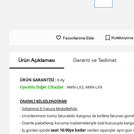
Koleksiyona
Favorilerime Ekle
Ürün Açıklaması
Garanti ve Teslimat
ÜRÜN GARANTİSİ :
6 Ay
Uyumlu Diğer Cihazlar :
AMN-LX3, AMN-LX9
ÖNEMLİ BİLGİLENDİRME
-
Şirketimiz E-Fatura Mükellefidir.
- Ürünlerimizin tümü faturalıdır. Kargosu ile birlikte faturası gönder
- Özenle paketlenip koruma malzemeleriyle özel kutusuyla kargol
- İş günleri içinde
saat 16:00ya kadar
verilen siparişler aynı gün 