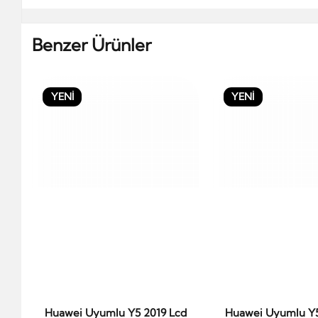
Benzer Ürünler
YENİ
YENİ
Huawei Uyumlu Y5 2019 Lcd
Huawei Uyumlu Y5
Sepete Ekle
Sepete Ek