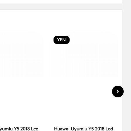
YENİ
H
yumlu Y5 2018 Lcd
Huawei Uyumlu Y5 2018 Lcd
epete Ekle
Sepete Ekle