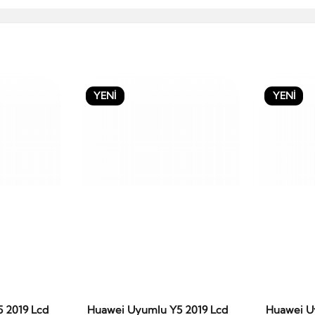
YENİ
YENİ
 2019 Lcd
Huawei Uyumlu Y5 2019 Lcd
Huawei U
le
Sepete Ekle
S