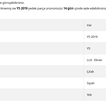
le görüşebilirsiniz.
rilmemiş ise
Y5 2019
yedek parça ürünümüzü
14 gün
içinde iade edebilirsiniz
Var
Y5 2019
Y5
Lcd - Ekran
Çıtalı
Siyah
Yok