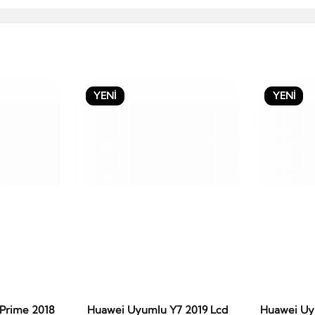
YENİ
YENİ
Prime 2018
Huawei Uyumlu Y7 2019 Lcd
Huawei Uy
le
Sepete Ekle
S