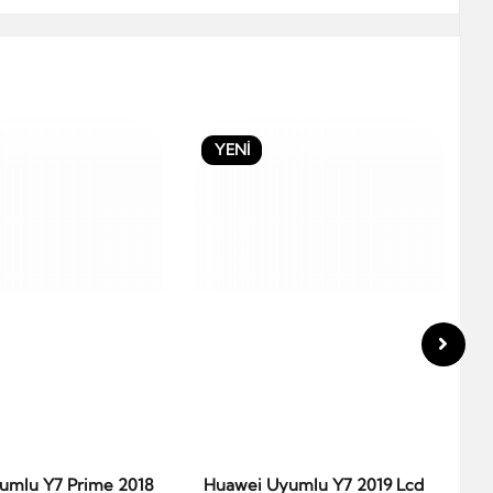
YENİ
umlu Y7 Prime 2018
Huawei Uyumlu Y7 2019 Lcd
Hu
epete Ekle
Sepete Ekle