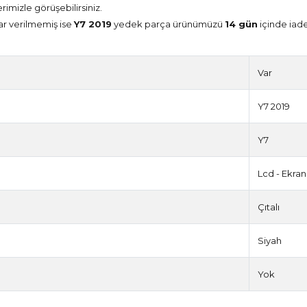
erimizle görüşebilirsiniz.
ar verilmemiş ise
Y7 2019
yedek parça ürünümüzü
14 gün
içinde iade
Var
Y7 2019
Y7
Lcd - Ekran
Çıtalı
Siyah
Yok