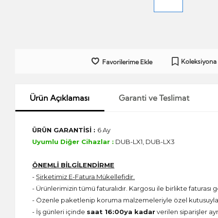
Koleksiyona
Favorilerime Ekle
Ürün Açıklaması
Garanti ve Teslimat
ÜRÜN GARANTİSİ :
6 Ay
Uyumlu Diğer Cihazlar :
DUB-LX1, DUB-LX3
ÖNEMLİ BİLGİLENDİRME
-
Şirketimiz E-Fatura Mükellefidir.
- Ürünlerimizin tümü faturalıdır. Kargosu ile birlikte faturası g
- Özenle paketlenip koruma malzemeleriyle özel kutusuyla 
- İş günleri içinde
saat 16:00ya kadar
verilen siparişler ay