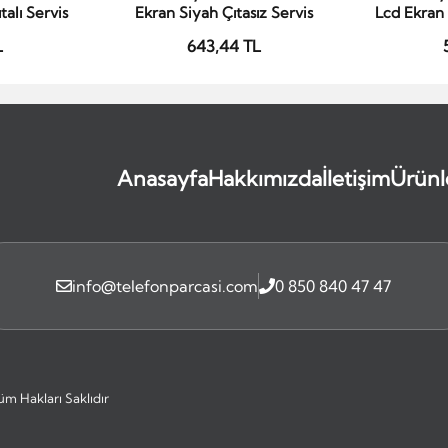
alı Servis
Ekran Siyah Çıtasız Servis
Lcd Ekran 
L
643,44 TL
Anasayfa
Hakkımızda
İletişim
Ürünl
info@telefonparcasi.com
0 850 840 47 47
üm Hakları Saklıdır