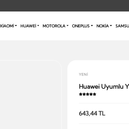
XİAOMİ
HUAWEİ
MOTOROLA
ONEPLUS
NOKİA
SAMS
YENİ
Huawei Uyumlu Y7 
643,44 TL