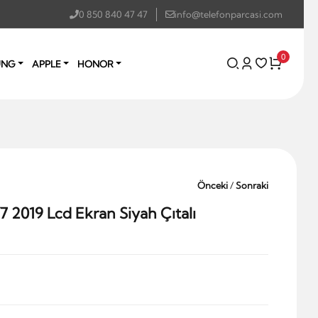
0 850 840 47 47
info@telefonparcasi.com
0
UNG
APPLE
HONOR
Önceki
/
Sonraki
2019 Lcd Ekran Siyah Çıtalı