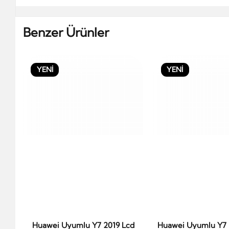
Benzer Ürünler
YENİ
YENİ
Huawei Uyumlu Y7 2019 Lcd
Huawei Uyumlu Y7 
Sepete Ekle
Sepete Ek