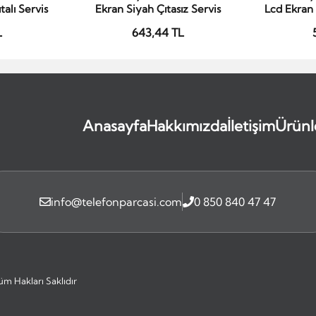
alı Servis
Ekran Siyah Çıtasız Servis
Lcd Ekran 
L
643,44 TL
Anasayfa
Hakkımızda
İletişim
Ürünl
info@telefonparcasi.com
0 850 840 47 47
üm Hakları Saklıdır