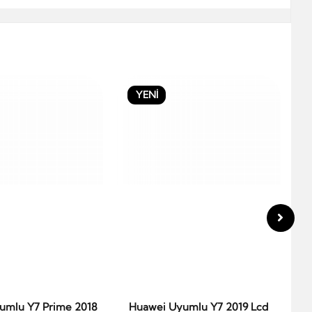
YENİ
umlu Y7 Prime 2018
Huawei Uyumlu Y7 2019 Lcd
Hu
epete Ekle
Sepete Ekle