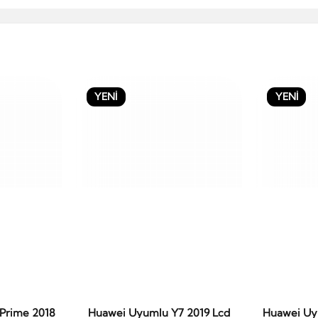
YENİ
YENİ
Prime 2018
Huawei Uyumlu Y7 2019 Lcd
Huawei Uy
le
Sepete Ekle
S