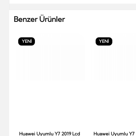
Benzer Ürünler
YENİ
YENİ
Huawei Uyumlu Y7 2019 Lcd
Huawei Uyumlu Y7 
Sepete Ekle
Sepete Ek