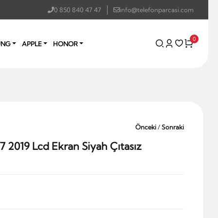
0 850 840 47 47
info@telefonparcasi.com
0
UNG
APPLE
HONOR
Önceki
/
Sonraki
 2019 Lcd Ekran Siyah Çıtasız