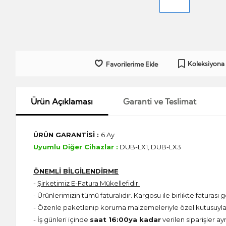
Koleksiyona
Favorilerime Ekle
Ürün Açıklaması
Garanti ve Teslimat
ÜRÜN GARANTİSİ :
6 Ay
Uyumlu Diğer Cihazlar :
DUB-LX1, DUB-LX3
ÖNEMLİ BİLGİLENDİRME
-
Şirketimiz E-Fatura Mükellefidir.
- Ürünlerimizin tümü faturalıdır. Kargosu ile birlikte faturası g
- Özenle paketlenip koruma malzemeleriyle özel kutusuyla 
- İş günleri içinde
saat 16:00ya kadar
verilen siparişler ay