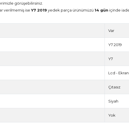
erimizle görüşebilirsiniz.
ar verilmemiş ise
Y7 2019
yedek parça ürünümüzü
14 gün
içinde iade
Var
Y7 2019
Y7
Lcd - Ekran
Çıtasız
Siyah
Yok