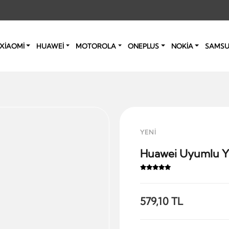
XİAOMİ
HUAWEİ
MOTOROLA
ONEPLUS
NOKİA
SAMS
YENİ
Huawei Uyumlu Y7
579,10 TL