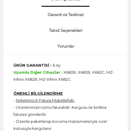
Garanti ve Teslimat
Taksit Seçenekleri
Yorumlar
ÜRÜN GARANTİSİ :
6 Ay
Uyumlu Diğer Cihazlar :
X682B, X682B, X682C, MZ-
Infinix X682B, MZ-Infinix X682C
ÖNEMLİ BİLGİLENDİRME
-
Şirketimiz E-Fatura Mükellefidir.
- Ürünlerimizin tümü faturalıdır. Kargosu ile birlikte
faturası gönderilir.
- Özenle paketlenip koruma malzemeleriyle özel
kutusuyla kargolanır.