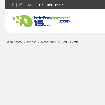
TRY - Türk Lirası
Ana Sayfa
Infinix
Note Serisi
Lcd - Ekran