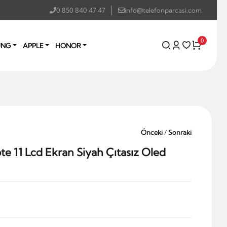
0 850 840 47 47
info@telefonparcasi.com
0
UNG
APPLE
HONOR
Önceki
/
Sonraki
te 11 Lcd Ekran Siyah Çıtasız Oled