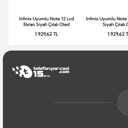
Infinix Uyumlu Note 12 Lcd
Infinix Uyumlu Note 
Sepete Ekle
Sepete Ek
Ekran Siyah Çıtalı Oled
Siyah Çıtalı
1.929,62 TL
1.929,62 