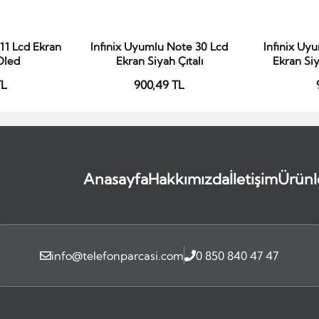
11 Lcd Ekran
Infinix Uyumlu Note 30 Lcd
Infinix Uy
le
Sepete Ekle
S
 Oled
Ekran Siyah Çıtalı
Ekran Siy
TL
900,49 TL
Anasayfa
Hakkımızda
İletişim
Ürünl
info@telefonparcasi.com
0 850 840 47 47