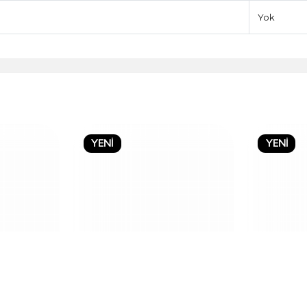
Yok
YENİ
YENİ