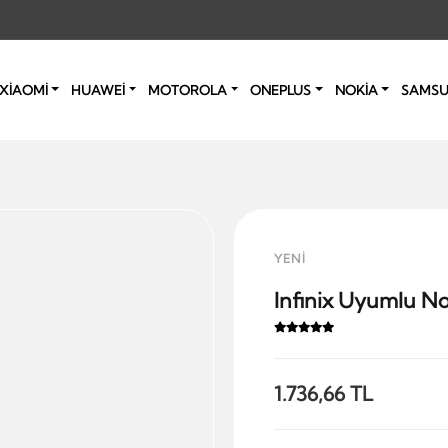
XİAOMİ
HUAWEİ
MOTOROLA
ONEPLUS
NOKİA
SAMS
YENİ
Infinix Uyumlu No
1.736,66 TL