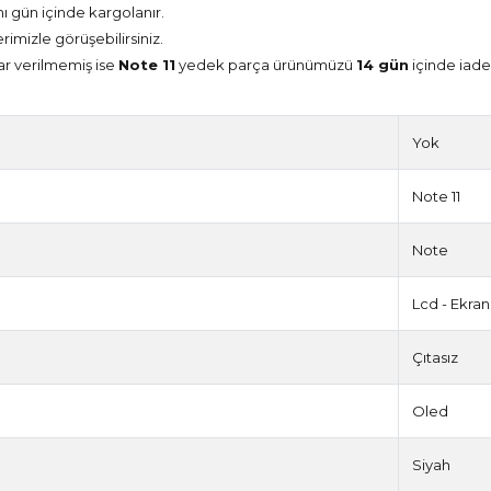
nı gün içinde kargolanır.
erimizle görüşebilirsiniz.
ar verilmemiş ise
Note 11
yedek parça ürünümüzü
14 gün
içinde iade 
Yok
Note 11
Note
Lcd - Ekran
Çıtasız
Oled
Siyah