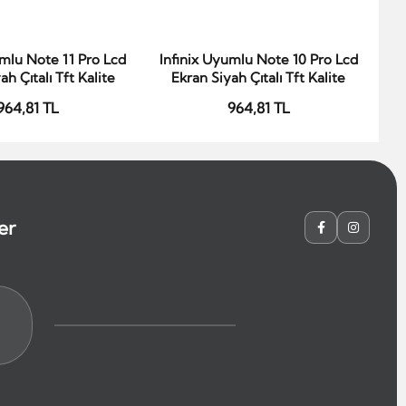
umlu Note 11 Pro Lcd
Infinix Uyumlu Note 10 Pro Lcd
In
epete Ekle
Sepete Ekle
ah Çıtalı Tft Kalite
Ekran Siyah Çıtalı Tft Kalite
964,81 TL
964,81 TL
er