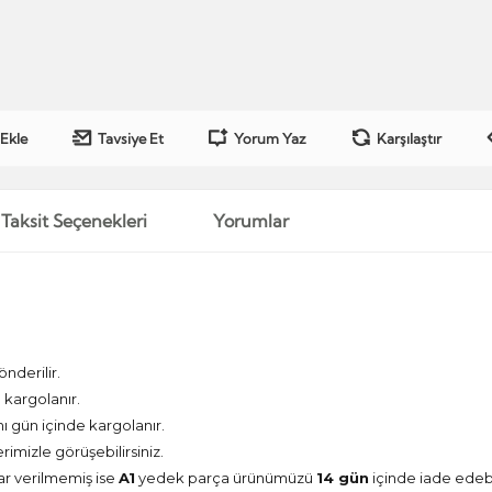
 Ekle
Tavsiye Et
Yorum Yaz
Karşılaştır
Taksit Seçenekleri
Yorumlar
önderilir.
kargolanır.
nı gün içinde kargolanır.
erimizle görüşebilirsiniz.
ar verilmemiş ise
A1
yedek parça ürünümüzü
14 gün
içinde iade edebil