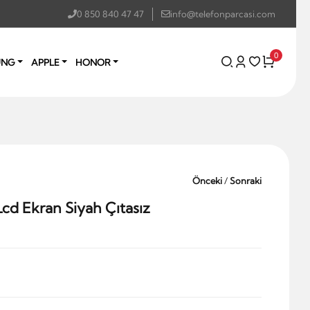
0 850 840 47 47
info@telefonparcasi.com
0
UNG
APPLE
HONOR
Önceki
/
Sonraki
cd Ekran Siyah Çıtasız