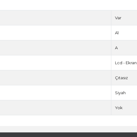
Var
A1
A
Lcd - Ekran
Çıtasız
Siyah
Yok