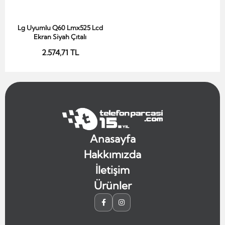
Lg Uyumlu Q60 Lmx525 Lcd
Sepete Ekle
Ekran Siyah Çıtalı
2.574,71 TL
Anasayfa
Hakkımızda
İletişim
Ürünler