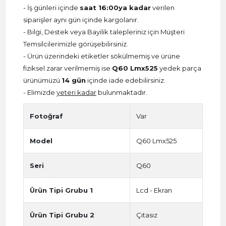
- İş günleri içinde
saat 16:00ya kadar
verilen
siparişler aynı gün içinde kargolanır.
- Bilgi, Destek veya Bayilik talepleriniz için Müşteri
Temsilcilerimizle görüşebilirsiniz.
- Ürün üzerindeki etiketler sökülmemiş ve ürüne
fiziksel zarar verilmemiş ise
Q60 Lmx525
yedek parça
ürünümüzü
14 gün
içinde iade edebilirsiniz.
- Elimizde
yeteri kadar
bulunmaktadır.
Fotoğraf
Var
Model
Q60 Lmx525
Seri
Q60
Ürün Tipi Grubu 1
Lcd - Ekran
Ürün Tipi Grubu 2
Çıtasız