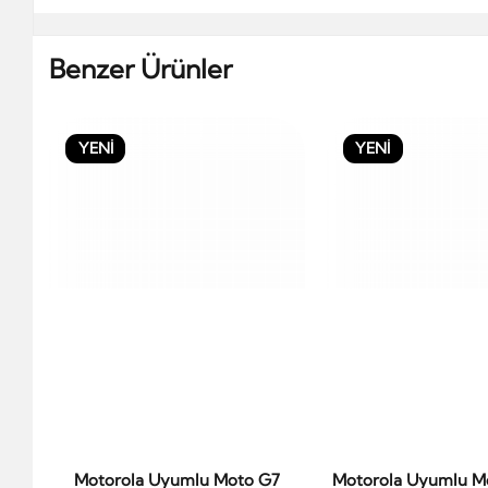
Benzer Ürünler
YENİ
YENİ
Motorola Uyumlu Moto G7
Motorola Uyumlu M
Sepete Ekle
Sepete Ek