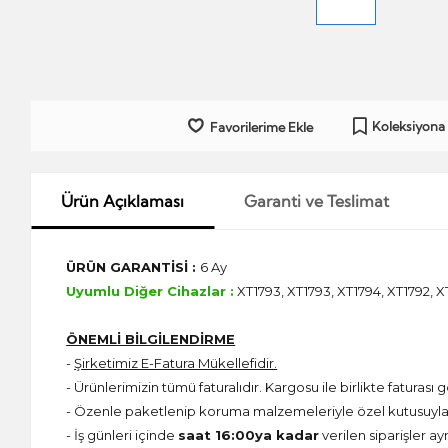
Koleksiyona
Favorilerime Ekle
Ürün Açıklaması
Garanti ve Teslimat
ÜRÜN GARANTİSİ :
6 Ay
Uyumlu Diğer Cihazlar :
XT1793, XT1793, XT1794, XT1792, X
ÖNEMLİ BİLGİLENDİRME
-
Şirketimiz E-Fatura Mükellefidir.
- Ürünlerimizin tümü faturalıdır. Kargosu ile birlikte faturası g
- Özenle paketlenip koruma malzemeleriyle özel kutusuyla 
- İş günleri içinde
saat 16:00ya kadar
verilen siparişler ay