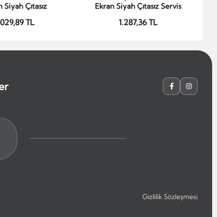
 Siyah Çıtasız
Ekran Siyah Çıtasız Servis
L
.029,89 TL
1.287,36 TL
er
Gizlilik Sözleşmesi