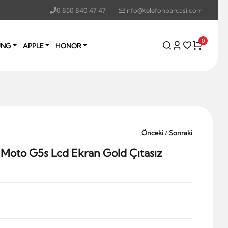
0 850 840 47 47
info@telefonparcasi.com
0
UNG
APPLE
HONOR
Önceki
/
Sonraki
Moto G5s Lcd Ekran Gold Çıtasız