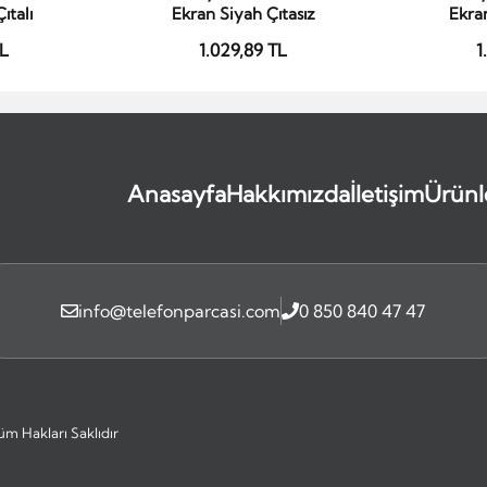
ıtalı
Ekran Siyah Çıtasız
Ekran
TL
1.029,89 TL
1
Anasayfa
Hakkımızda
İletişim
Ürünl
info@telefonparcasi.com
0 850 840 47 47
üm Hakları Saklıdır