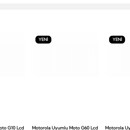
YENİ
YENİ
oto G10 Lcd
Motorola Uyumlu Moto G60 Lcd
Motorola U
le
Sepete Ekle
S