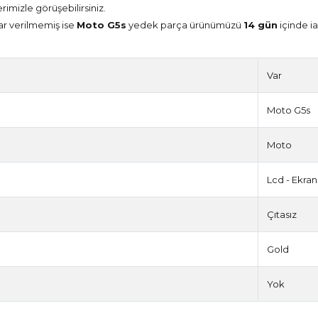
erimizle görüşebilirsiniz.
ar verilmemiş ise
Moto G5s
yedek parça ürünümüzü
14 gün
içinde ia
Var
Moto G5s
Moto
Lcd - Ekran
Çıtasız
Gold
Yok