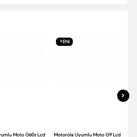
YENİ
yumlu Moto G60s Lcd
Motorola Uyumlu Moto G9 Lcd
Mo
epete Ekle
Sepete Ekle