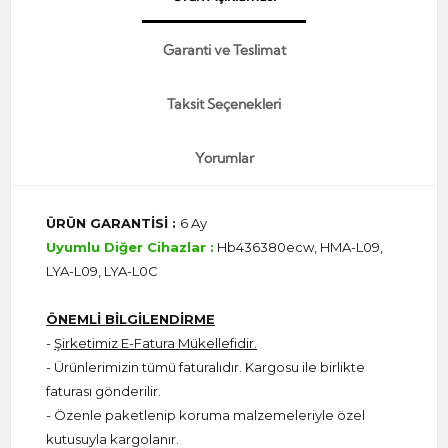
Garanti ve Teslimat
Taksit Seçenekleri
Yorumlar
ÜRÜN GARANTİSİ :
6 Ay
Uyumlu Diğer Cihazlar :
Hb436380ecw, HMA-L09,
LYA-L09, LYA-L0C
ÖNEMLİ BİLGİLENDİRME
-
Şirketimiz E-Fatura Mükellefidir.
- Ürünlerimizin tümü faturalıdır. Kargosu ile birlikte
faturası gönderilir.
- Özenle paketlenip koruma malzemeleriyle özel
kutusuyla kargolanır.