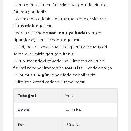
- Ürünlerimizin tümü faturalıdır. Kargosu ile birlikte
faturası gönderilir.
- Özenle paketlenip koruma malzemeleriyle özel
kutusuyla kargolanır.
- İş günleri içinde
saat 16:00ya kadar
verilen
siparişler aynı gün içinde kargolanır.
- Bilgi, Destek veya Bayilik talepleriniz için Müşteri
Temsilcilerimizle görüşebilirsiniz.
- Ürün üzerindeki etiketler sökülmemiş ve ürüne
fiziksel zarar verilmemiş ise
P40 Lite E
yedek parça
ürünümüzü
14 gün
içinde iade edebilirsiniz.
- Elimizde
yeteri kadar
bulunmaktadır.
Fotoğraf
Yok
Model
P40 Lite E
Seri
P Serisi