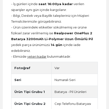
- İş günleri içinde
saat 16:00ya kadar
verilen
siparişler aynı gün içinde kargolanır.
- Bilgi, Destek veya Bayilik talepleriniz için Müşteri
Temsilcilerimizle görüşebilirsiniz.
- Ürün üzerindeki etiketler sökülmemiş ve ürüne
fiziksel zarar verilmemiş ise
Realpower OnePlus 2
Batarya 3200mAh Li-Polymer Uzun Ömürlü Pil
yedek parça ürünümüzü
14 gün
içinde iade
edebilirsiniz.
- Elimizde
yeteri kadar
bulunmaktadır.
Fotoğraf
Var
Seri
Numaralı Seri
Ürün Tipi Grubu 1
Batarya - Pil Ürünleri
Ürün Tipi Grubu 2
Cep Telefonu Bataryası