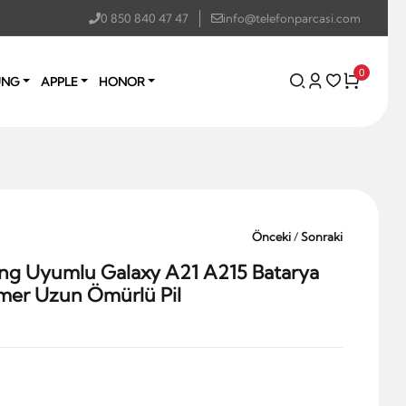
0 850 840 47 47
info@telefonparcasi.com
0
UNG
APPLE
HONOR
Önceki
/
Sonraki
ng Uyumlu Galaxy A21 A215 Batarya
mer Uzun Ömürlü Pil