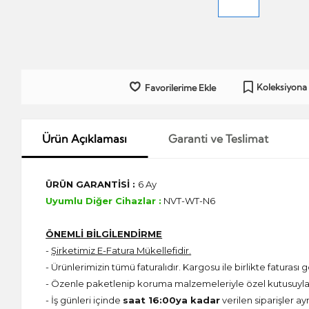
Koleksiyona
Favorilerime Ekle
Ürün Açıklaması
Garanti ve Teslimat
ÜRÜN GARANTİSİ :
6 Ay
Uyumlu Diğer Cihazlar :
NVT-WT-N6
ÖNEMLİ BİLGİLENDİRME
-
Şirketimiz E-Fatura Mükellefidir.
- Ürünlerimizin tümü faturalıdır. Kargosu ile birlikte faturası g
- Özenle paketlenip koruma malzemeleriyle özel kutusuyla 
- İş günleri içinde
saat 16:00ya kadar
verilen siparişler ay