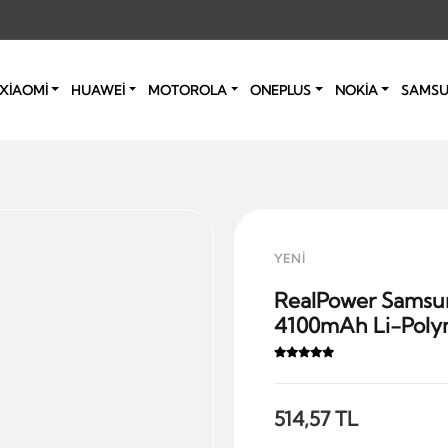
XİAOMİ
HUAWEİ
MOTOROLA
ONEPLUS
NOKİA
SAMS
YENİ
RealPower Samsu
4100mAh Li-Poly
514,57 TL