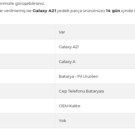
erimizle görüşebilirsiniz.
ar verilmemiş ise
Galaxy A21
yedek parça ürünümüzü
14 gün
içinde i
Var
Galaxy A21
Galaxy A
Batarya - Pil Ürünleri
Cep Telefonu Bataryası
OEM Kalite
Yok