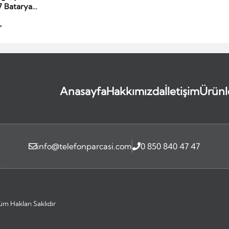
7 Batarya
mer Uzun
L
l
Anasayfa
Hakkımızda
İletişim
Ürünl
info@telefonparcasi.com
0 850 840 47 47
üm Hakları Saklıdır