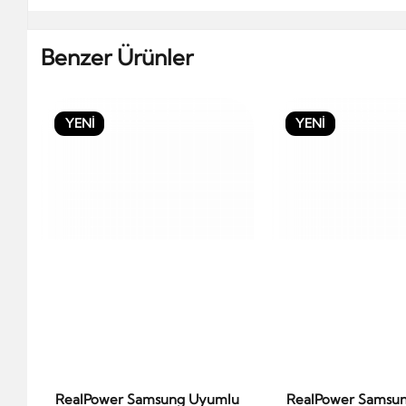
Benzer Ürünler
YENİ
YENİ
RealPower Samsung Uyumlu
RealPower Samsu
Sepete Ekle
Sepete Ek