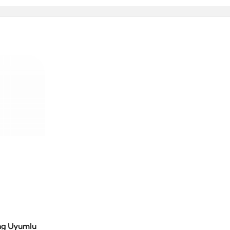
ng Uyumlu
le