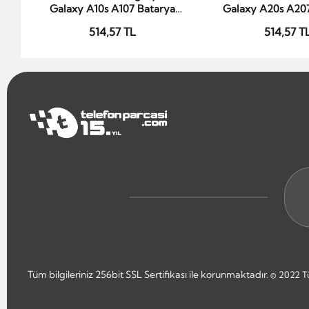
Galaxy A10s A107 Batarya
Galaxy A20s A20
4100mAh Li-Polymer Uzun
4100mAh Li-Poly
514,57 TL
514,57 T
Ömürlü Pil
Ömürlü Pi
Tüm bilgileriniz 256bit SSL Sertifikası ile korunmaktadır.
© 2022
T