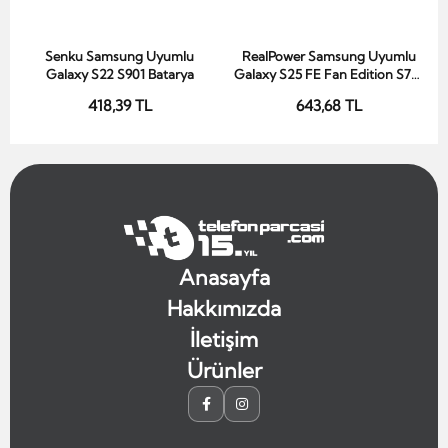
Senku Samsung Uyumlu
RealPower Samsung Uyumlu
Sepete Ekle
Sepete Ekle
Galaxy S22 S901 Batarya
Galaxy S25 FE Fan Edition S731
Batarya Li-Polymer Uzun
418,39 TL
643,68 TL
Ömürlü Pil
Anasayfa
Hakkımızda
İletişim
Ürünler