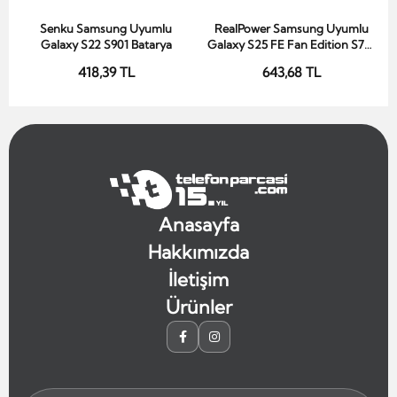
Senku Samsung Uyumlu
RealPower Samsung Uyumlu
Sepete Ekle
Sepete Ekle
Galaxy S22 S901 Batarya
Galaxy S25 FE Fan Edition S731
Batarya Li-Polymer Uzun
418,39 TL
643,68 TL
Ömürlü Pil
Anasayfa
Hakkımızda
İletişim
Ürünler