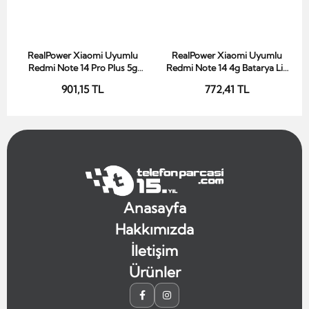
RealPower Xiaomi Uyumlu
RealPower Xiaomi Uyumlu
Sepete Ekle
Sepete Ekle
Redmi Note 14 Pro Plus 5g
Redmi Note 14 4g Batarya Li-
Batarya Li-Polymer Uzun
Polymer Uzun Ömürlü Pil
901,15 TL
772,41 TL
Ömürlü Pil
Anasayfa
Hakkımızda
İletişim
Ürünler