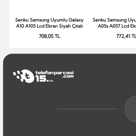
Senku Samsung Uyumlu Galaxy
Senku Samsung Uyu
Sepete Ekle
Sepete Ek
A10 A105 Lcd Ekran Siyah Çıtalı
A05s A057 Lcd Ek
Çıtasız
708,05 TL
772,41 T