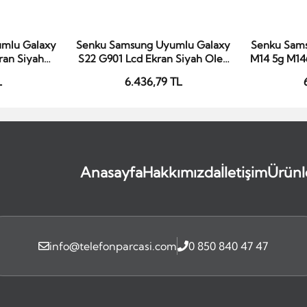
mlu Galaxy
Senku Samsung Uyumlu Galaxy
Senku Sam
le
Sepete Ekle
S
ran Siyah
S22 G901 Lcd Ekran Siyah Oled
M14 5g M14
Çıtalı
Se
L
6.436,79 TL
Anasayfa
Hakkımızda
İletişim
Ürünl
info@telefonparcasi.com
0 850 840 47 47