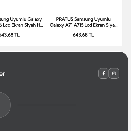
sung Uyumlu Galaxy
PRATUS Samsung Uyumlu
epete Ekle
Sepete Ekle
6 Lcd Ekran Siyah Hk
Galaxy A71 A715 Lcd Ekran Siyah
Ga
rvis Çıtasız
Tft Kalite Çıtalı
643,68 TL
643,68 TL
er