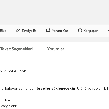
 Ekle
Tavsiye Et
Yorum Yaz
Karşılaştır
Taksit Seçenekleri
Yorumlar
055M, SM-A055M/DS
onra ilerleyen zamanda
görseller yüklenecektir
.
Ürünü ve yapısını bil
önderilir.
kargolanır.