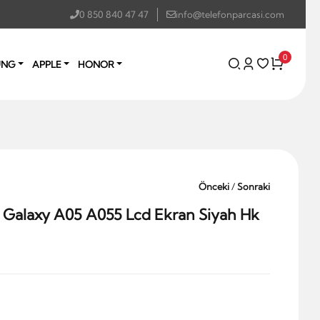
0 850 840 47 47
info@telefonparcasi.com
0
UNG
APPLE
HONOR
Önceki
/
Sonraki
Galaxy A05 A055 Lcd Ekran Siyah Hk