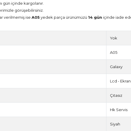
nı gün içinde kargolanır.
erimizle görüşebilirsiniz.
ar verilmemiş ise
A05
yedek parça ürünümüzü
14 gün
içinde iade edeb
Yok
A05
Galaxy
Lcd - Ekran
Çıtasız
Hk Servis
Siyah