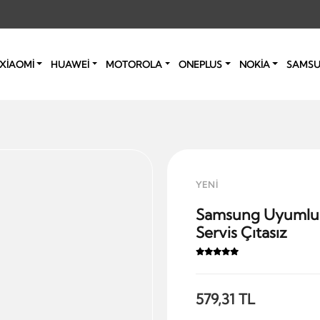
XİAOMİ
HUAWEİ
MOTOROLA
ONEPLUS
NOKİA
SAMS
YENİ
Samsung Uyumlu 
Servis Çıtasız
579,31 TL