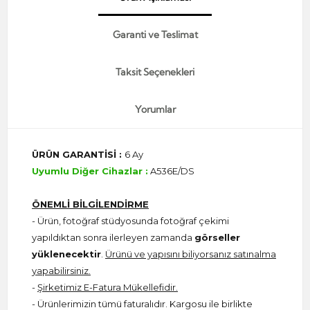
Garanti ve Teslimat
Taksit Seçenekleri
Yorumlar
ÜRÜN GARANTİSİ :
6 Ay
Uyumlu Diğer Cihazlar :
A536E/DS
ÖNEMLİ BİLGİLENDİRME
- Ürün, fotoğraf stüdyosunda fotoğraf çekimi
yapıldıktan sonra ilerleyen zamanda
görseller
yüklenecektir
.
Ürünü ve yapısını biliyorsanız satınalma
yapabilirsiniz.
-
Şirketimiz E-Fatura Mükellefidir.
- Ürünlerimizin tümü faturalıdır. Kargosu ile birlikte