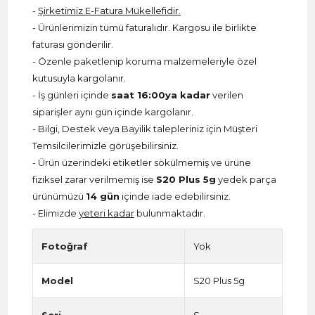
-
Şirketimiz E-Fatura Mükellefidir.
- Ürünlerimizin tümü faturalıdır. Kargosu ile birlikte
faturası gönderilir.
- Özenle paketlenip koruma malzemeleriyle özel
kutusuyla kargolanır.
- İş günleri içinde
saat 16:00ya kadar
verilen
siparişler aynı gün içinde kargolanır.
- Bilgi, Destek veya Bayilik talepleriniz için Müşteri
Temsilcilerimizle görüşebilirsiniz.
- Ürün üzerindeki etiketler sökülmemiş ve ürüne
fiziksel zarar verilmemiş ise
S20 Plus 5g
yedek parça
ürünümüzü
14 gün
içinde iade edebilirsiniz.
- Elimizde
yeteri kadar
bulunmaktadır.
Fotoğraf
Yok
Model
S20 Plus 5g
Seri
S