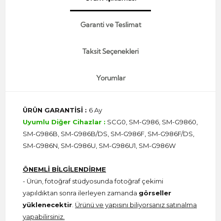
Garanti ve Teslimat
Taksit Seçenekleri
Yorumlar
ÜRÜN GARANTİSİ :
6 Ay
Uyumlu Diğer Cihazlar :
SCG0, SM-G986, SM-G9860,
SM-G986B, SM-G986B/DS, SM-G986F, SM-G986F/DS,
SM-G986N, SM-G986U, SM-G986U1, SM-G986W
ÖNEMLİ BİLGİLENDİRME
- Ürün, fotoğraf stüdyosunda fotoğraf çekimi
yapıldıktan sonra ilerleyen zamanda
görseller
yüklenecektir
.
Ürünü ve yapısını biliyorsanız satınalma
yapabilirsiniz.