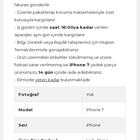
faturası gönderilir.
- Özenle paketlenip koruma malzemeleriyle özel
kutusuyla kargolanır.
- İş günleri içinde
saat 16:00ya kadar
verilen
siparişler aynı gün içinde kargolanır.
- Bilgi, Destek veya Bayilik talepleriniz için Müşteri
Temsilcilerimizle görüşebilirsiniz.
- Ürün üzerindeki etiketler sökülmemiş ve ürüne
fiziksel zarar verilmemiş ise
iPhone 7
yedek parça
ürünümüzü
14 gün
içinde iade edebilirsiniz.
- Elimizde
yeteri kadar
bulunmaktadır.
Fotoğraf
Yok
Model
iPhone 7
Seri
iPhone