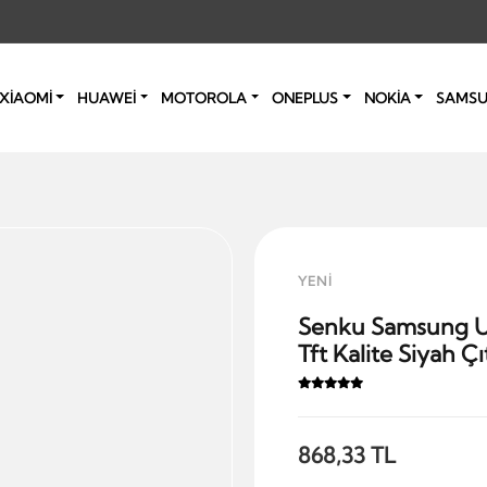
XİAOMİ
HUAWEİ
MOTOROLA
ONEPLUS
NOKİA
SAMS
YENİ
Senku Samsung U
Tft Kalite Siyah Çıt
868,33 TL