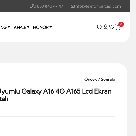
0 850 840 47 47
info@telefonparcasi.com
0
UNG
APPLE
HONOR
Önceki
/
Sonraki
yumlu Galaxy A16 4G A165 Lcd Ekran
alı