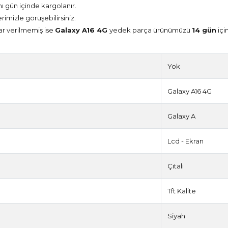
nı gün içinde kargolanır.
erimizle görüşebilirsiniz.
ar verilmemiş ise
Galaxy A16 4G
yedek parça ürünümüzü
14 gün
içi
Yok
Galaxy A16 4G
Galaxy A
Lcd - Ekran
Çıtalı
Tft Kalite
Siyah