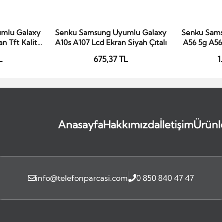
mlu Galaxy
Senku Samsung Uyumlu Galaxy
Senku Sam
le
Sepete Ekle
S
n Tft Kalite
A10s A107 Lcd Ekran Siyah Çıtalı
A56 5g A56
lı
Ekran O
L
675,37 TL
1
Anasayfa
Hakkımızda
İletişim
Ürünl
info@telefonparcasi.com
0 850 840 47 47