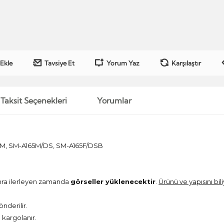
 Ekle
Tavsiye Et
Yorum Yaz
Karşılaştır
Taksit Seçenekleri
Yorumlar
5M, SM-A165M/DS, SM-A165F/DSB
onra ilerleyen zamanda
görseller yüklenecektir
.
Ürünü ve yapısını bil
önderilir.
kargolanır.