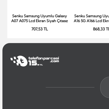
Senku Samsung Uyumlu Galaxy
Senku Samsung Uyu
Sepete Ekle
Sepete Ek
A07 A075 Lcd Ekran Siyah Çıtasız
A16 5G A166 Lcd Ekra
Siyah Çıta
707,53 TL
868,33 T