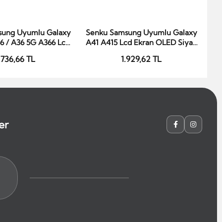
sung Uyumlu Galaxy
Senku Samsung Uyumlu Galaxy
Se
epete Ekle
Sepete Ekle
6 / A36 5G A366 Lcd
A41 A415 Lcd Ekran OLED Siyah
A7
LED Siyah Çıtasız
Çıtalı
.736,66 TL
1.929,62 TL
er