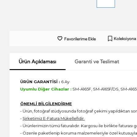
Koleksiyona
Favorilerime Ekle
Ürün Açıklaması
Garanti ve Teslimat
ÜRÜN GARANTİSİ :
6 Ay
Uyumlu Diğer Cihazlar :
SM-A165F, SM-A165F/DS, SM-A16
ÖNEMLİ BİLGİLENDİRME
- Ürün, fotoğraf stüdyosunda fotoğraf çekimi yapıldıktan s
-
Şirketimiz E-Fatura Mükellefidir.
- Ürünlerimizin tümü faturalıdır. Kargosu ile birlikte faturası g
- Özenle paketlenip koruma malzemeleriyle özel kutusuyla 