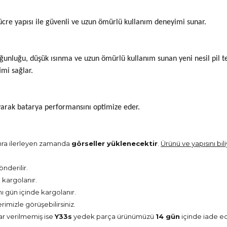
cre yapısı ile güvenli ve uzun ömürlü kullanım deneyimi sunar.
oğunluğu, düşük ısınma ve uzun ömürlü kullanım sunan yeni nesil pil te
imi sağlar.
ayarak batarya performansını optimize eder.
onra ilerleyen zamanda
görseller yüklenecektir
.
Ürünü ve yapısını bil
önderilir.
kargolanır.
nı gün içinde kargolanır.
erimizle görüşebilirsiniz.
ar verilmemiş ise
Y33s
yedek parça ürünümüzü
14 gün
içinde iade ede