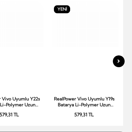
YENİ
 Vivo Uyumlu Y22s
RealPower Vivo Uyumlu Y19s
R
epete Ekle
Sepete Ekle
 Li-Polymer Uzun
Batarya Li-Polymer Uzun
Ömürlü Pil
Ömürlü Pil
579,31 TL
579,31 TL