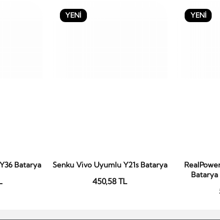
YENİ
YENİ
Y36 Batarya
Senku Vivo Uyumlu Y21s Batarya
RealPower
le
Sepete Ekle
S
Batarya
L
450,58 TL