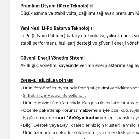
Premium Lityum Hücre Teknolojisi
Düşük ısınma ve stabil voltaj dağılımı sağlayan premium hü
Yeni Nesil Li-Po Batarya Teknolojisi
Li-Po (Lityum Polimer) batarya teknolojisi, yüksek enerji y
stabil performans, hızlı şarj desteği ve güvenli enerji yönet
Güvenli Enerji Yönetim Sistemi
Akıllı güç yönetimi sayesinde verimli enerji aktarımı sağl
ÖNEMLİ BİLGİLENDİRME
- Ürün, fotoğraf stüdyosunda fotoğraf çekimi yapıldıktan s
-
Şirketimiz E-Fatura Mükellefidir.
- Ürünlerimizin tümü faturalıdır. Kargosu ile birlikte faturası g
- Özenle paketlenip koruma malzemeleriyle özel kutusuyla 
- İş günleri içinde
saat 16:00ya kadar
verilen siparişler ay
- Bilgi, Destek veya Bayilik talepleriniz için Müşteri Temsilcil
- Ürün üzerindeki etiketler sökülmemiş ve ürüne fiziksel zar