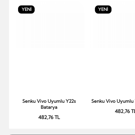
YENİ
YENİ
Senku Vivo Uyumlu Y22s
Senku Vivo Uyumlu 
Sepete Ekle
Sepete Ek
Batarya
482,76 T
482,76 TL