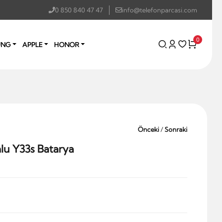
0 850 840 47 47
info@telefonparcasi.com
0
UNG
APPLE
HONOR
Önceki
/
Sonraki
u Y33s Batarya