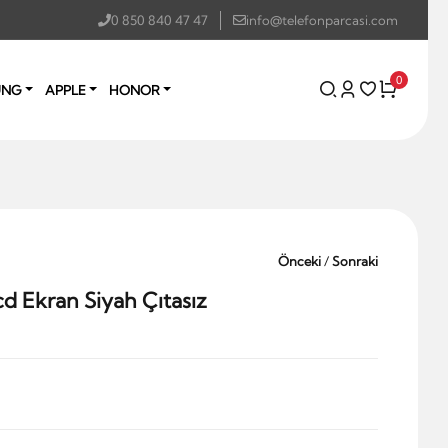
0 850 840 47 47
info@telefonparcasi.com
0
UNG
APPLE
HONOR
Önceki
/
Sonraki
d Ekran Siyah Çıtasız