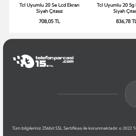
Tcl Uyumlu 20 Se Lcd Ekran
Tcl Uyumlu 20 5g 
Sepete Ekle
Sepete Ek
Siyah Çıtasız
Siyah Çıtas
708,05 TL
836,78 T
Tüm bilgileriniz 256bit SSL Sertifikası ile korunmaktadır.
© 2022
T