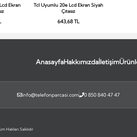
Lcd Ekran
Tcl Uyumlu 20e Lcd Ekran Siyah
le
Sepete Ekle
ız
Çıtasız
L
643,68 TL
Anasayfa
Hakkımızda
İletişim
Ürünl
info@telefonparcasi.com
0 850 840 47 47
üm Hakları Saklıdır