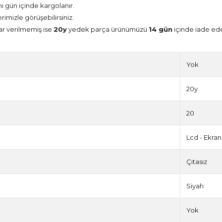
nı gün içinde kargolanır.
erimizle görüşebilirsiniz.
ar verilmemiş ise
20y
yedek parça ürünümüzü
14 gün
içinde iade edeb
Yok
20y
20
Lcd - Ekran
Çıtasız
Siyah
Yok