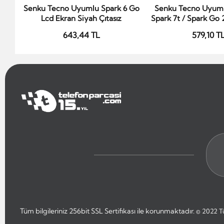
Senku Tecno Uyumlu Spark 6 Go
Senku Tecno Uyuml
Sepete Ekle
Sepete Ek
Lcd Ekran Siyah Çıtasız
Spark 7t / Spark Go 2
Smart 5 / Infinix H
643,44 TL
579,10 T
Ekran Siyah Ç
Tüm bilgileriniz 256bit SSL Sertifikası ile korunmaktadır.
© 2022
T