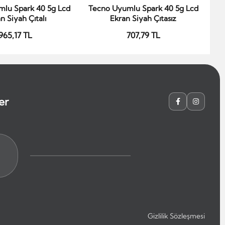
lu Spark 40 5g Lcd
Tecno Uyumlu Spark 40 5g Lcd
Te
epete Ekle
Sepete Ekle
n Siyah Çıtalı
Ekran Siyah Çıtasız
965,17 TL
707,79 TL
er
Gizlilik Sözleşmesi