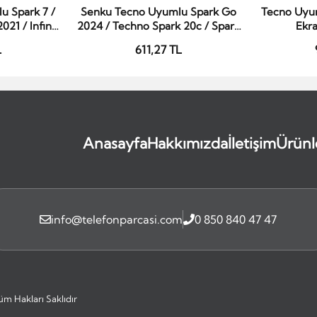
u Spark 7 /
Senku Tecno Uyumlu Spark Go
Tecno Uyum
le
Sepete Ekle
S
021 / Infinix
2024 / Techno Spark 20c / Spark
Ekra
ot 10i Lcd
20 / Infinix Smart 8 / Smart 8 Pro
L
611,27 TL
ıtasız
/ Hot 40i Lcd Ekran Siyah Çıtasız
Anasayfa
Hakkımızda
İletişim
Ürünl
info@telefonparcasi.com
0 850 840 47 47
üm Hakları Saklıdır