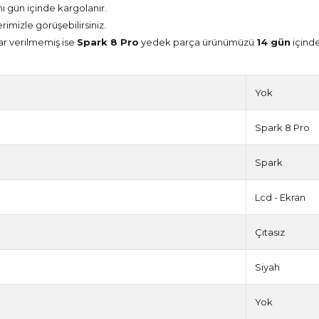
nı gün içinde kargolanır.
erimizle görüşebilirsiniz.
ar verilmemiş ise
Spark 8 Pro
yedek parça ürünümüzü
14 gün
içinde
Yok
Spark 8 Pro
Spark
Lcd - Ekran
Çıtasız
Siyah
Yok