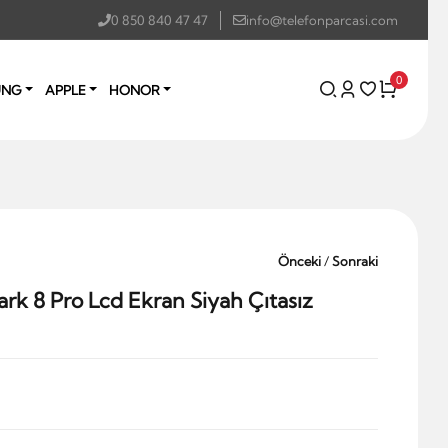
0 850 840 47 47
info@telefonparcasi.com
0
UNG
APPLE
HONOR
Önceki
/
Sonraki
k 8 Pro Lcd Ekran Siyah Çıtasız