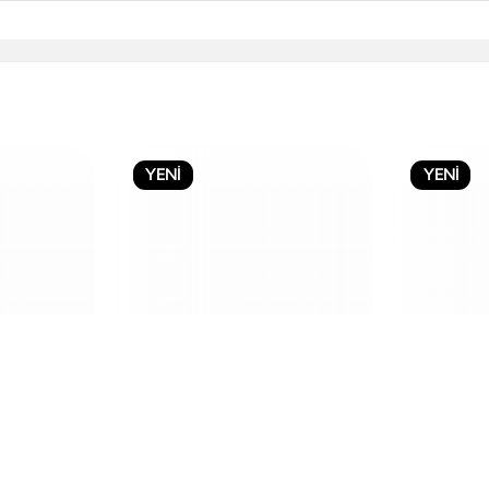
YENİ
YENİ