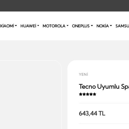
XİAOMİ
HUAWEİ
MOTOROLA
ONEPLUS
NOKİA
SAMS
YENİ
Tecno Uyumlu Spar
643,44 TL