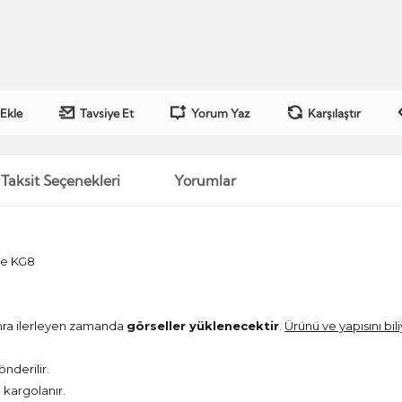
 Ekle
Tavsiye Et
Yorum Yaz
Karşılaştır
Taksit Seçenekleri
Yorumlar
le KG8
onra ilerleyen zamanda
görseller yüklenecektir
.
Ürünü ve yapısını bil
önderilir.
kargolanır.