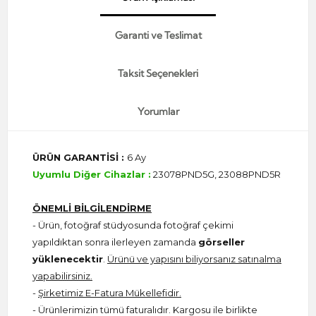
Garanti ve Teslimat
Taksit Seçenekleri
Yorumlar
ÜRÜN GARANTİSİ :
6 Ay
Uyumlu Diğer Cihazlar :
23078PND5G, 23088PND5R
ÖNEMLİ BİLGİLENDİRME
- Ürün, fotoğraf stüdyosunda fotoğraf çekimi
yapıldıktan sonra ilerleyen zamanda
görseller
yüklenecektir
.
Ürünü ve yapısını biliyorsanız satınalma
yapabilirsiniz.
-
Şirketimiz E-Fatura Mükellefidir.
- Ürünlerimizin tümü faturalıdır. Kargosu ile birlikte