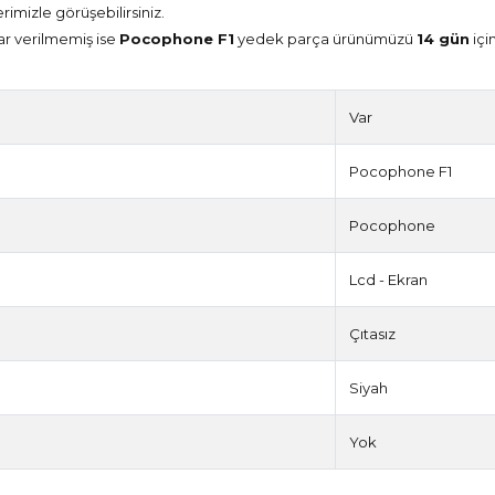
erimizle görüşebilirsiniz.
ar verilmemiş ise
Pocophone F1
yedek parça ürünümüzü
14 gün
içi
Var
Pocophone F1
Pocophone
Lcd - Ekran
Çıtasız
Siyah
Yok