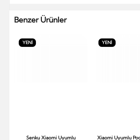
Benzer Ürünler
YENİ
YENİ
Senku Xiaomi Uyumlu
Xiaomi Uyumlu Po
Sepete Ekle
Sepete Ek