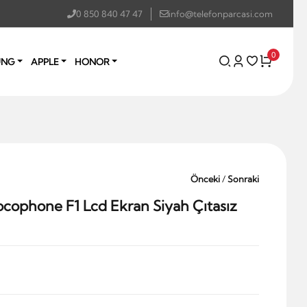
0 850 840 47 47
info@telefonparcasi.com
0
UNG
APPLE
HONOR
Önceki
/
Sonraki
cophone F1 Lcd Ekran Siyah Çıtasız