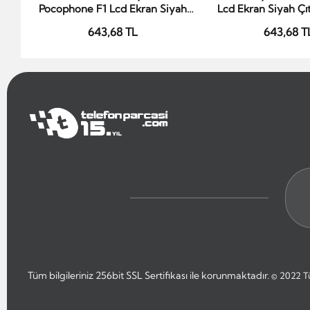
Pocophone F1 Lcd Ekran Siyah
Lcd Ekran Siyah Çıt
Çıtasız
643,68 TL
643,68 T
Tüm bilgileriniz 256bit SSL Sertifikası ile korunmaktadır.
© 2022
T