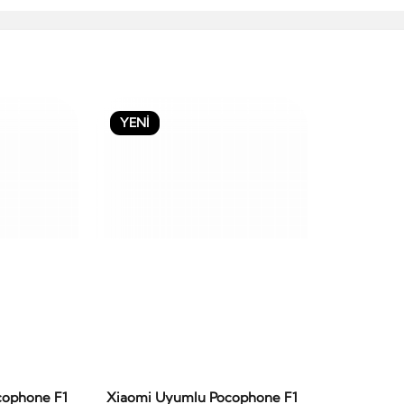
YENİ
cophone F1
Xiaomi Uyumlu Pocophone F1
le
Sepete Ekle