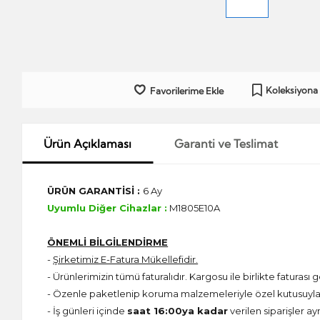
Koleksiyona
Favorilerime Ekle
Ürün Açıklaması
Garanti ve Teslimat
ÜRÜN GARANTİSİ :
6 Ay
Uyumlu Diğer Cihazlar :
M1805E10A
ÖNEMLİ BİLGİLENDİRME
-
Şirketimiz E-Fatura Mükellefidir.
- Ürünlerimizin tümü faturalıdır. Kargosu ile birlikte faturası g
- Özenle paketlenip koruma malzemeleriyle özel kutusuyla 
- İş günleri içinde
saat 16:00ya kadar
verilen siparişler ay