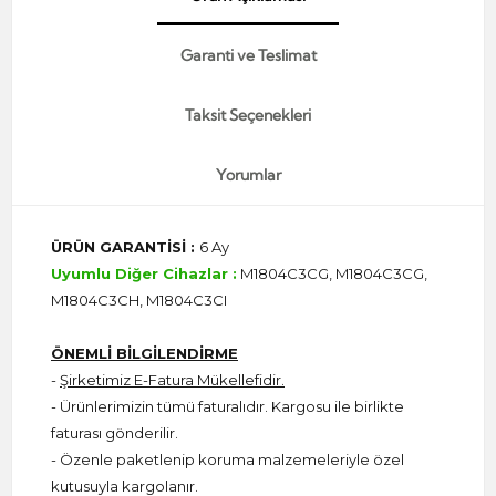
Garanti ve Teslimat
Taksit Seçenekleri
Yorumlar
ÜRÜN GARANTİSİ :
6 Ay
Uyumlu Diğer Cihazlar :
M1804C3CG, M1804C3CG,
M1804C3CH, M1804C3CI
ÖNEMLİ BİLGİLENDİRME
-
Şirketimiz E-Fatura Mükellefidir.
- Ürünlerimizin tümü faturalıdır. Kargosu ile birlikte
faturası gönderilir.
- Özenle paketlenip koruma malzemeleriyle özel
kutusuyla kargolanır.