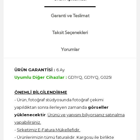
Garanti ve Teslimat
Taksit Seçenekleri
Yorumlar
ÜRÜN GARANTİSİ :
6 Ay
Uyumlu Diğer Cihazlar :
GD1YQ, GD1YQ, G025I
ÖNEMLİ BİLGİLENDİRME
- Ürün, fotoğraf stüdyosunda fotoğraf çekimi
yapıldıktan sonra ilerleyen zamanda
görseller
yüklenecektir
.
Ürünü ve yapısını biliyorsanız satınalma
yapabilirsiniz.
-
Şirketimiz E-Fatura Mükellefidir.
- Ürünlerimizin tümü faturalıdır. Kargosu ile birlikte