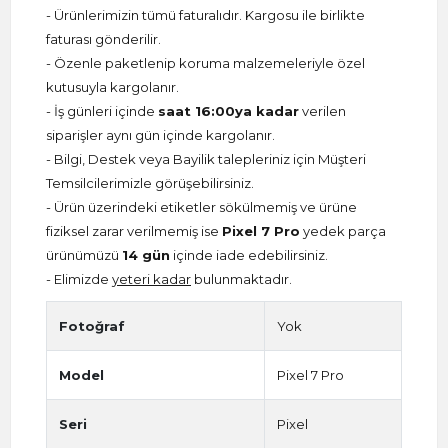
- Ürünlerimizin tümü faturalıdır. Kargosu ile birlikte
faturası gönderilir.
- Özenle paketlenip koruma malzemeleriyle özel
kutusuyla kargolanır.
- İş günleri içinde
saat 16:00ya kadar
verilen
siparişler aynı gün içinde kargolanır.
- Bilgi, Destek veya Bayilik talepleriniz için Müşteri
Temsilcilerimizle görüşebilirsiniz.
- Ürün üzerindeki etiketler sökülmemiş ve ürüne
fiziksel zarar verilmemiş ise
Pixel 7 Pro
yedek parça
ürünümüzü
14 gün
içinde iade edebilirsiniz.
- Elimizde
yeteri kadar
bulunmaktadır.
Fotoğraf
Yok
Model
Pixel 7 Pro
Seri
Pixel