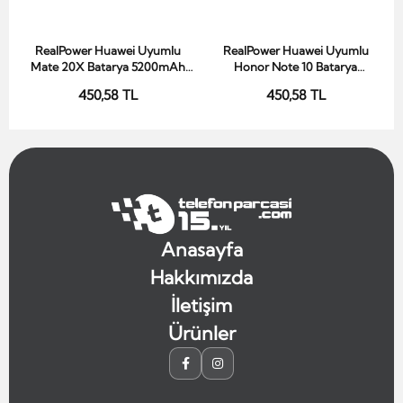
RealPower Huawei Uyumlu
RealPower Huawei Uyumlu
Sepete Ekle
Sepete Ekle
Mate 20X Batarya 5200mAh
Honor Note 10 Batarya
Li-Polymer Uzun Ömürlü Pil
5200mAh Li-Polymer Uzun
450,58 TL
450,58 TL
Ömürlü Pil
Anasayfa
Hakkımızda
İletişim
Ürünler